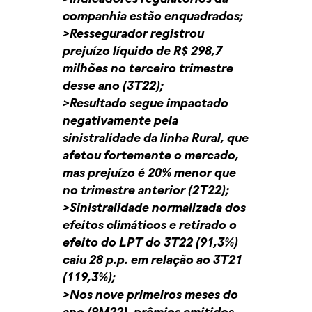
companhia estão enquadrados;
>Ressegurador registrou
prejuízo líquido de R$ 298,7
milhões no terceiro trimestre
desse ano (3T22);
>Resultado segue impactado
negativamente pela
sinistralidade da linha Rural, que
afetou fortemente o mercado,
mas prejuízo é 20% menor que
no trimestre anterior (2T22);
>Sinistralidade normalizada dos
efeitos climáticos e retirado o
efeito do LPT do 3T22 (91,3%)
caiu 28 p.p. em relação ao 3T21
(119,3%);
>Nos nove primeiros meses do
ano (9M22), prêmios emitidos