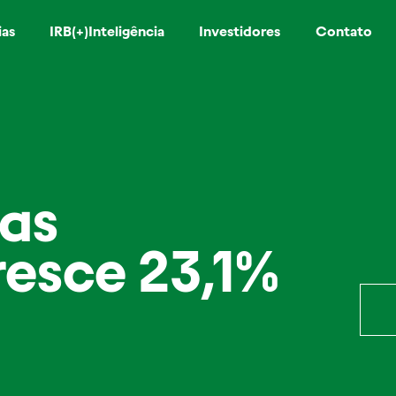
ias
IRB(+)Inteligência
Investidores
Contato
das
resce 23,1%