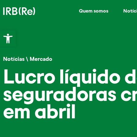
Quem somos
Notíc
Abrir a barra de ferramentas
Notícias
\
Mercado
Lucro líquido 
seguradoras c
em abril