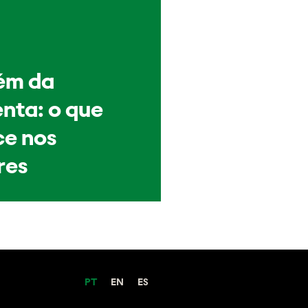
ém da
nta: o que
e nos
res
PT
EN
ES