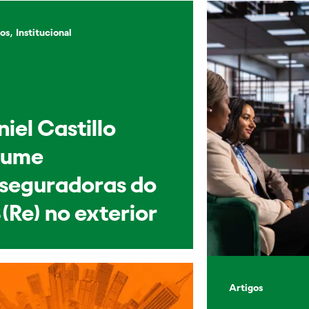
,
os
Institucional
iel Castillo
sume
sseguradoras do
(Re) no exterior
Artigos