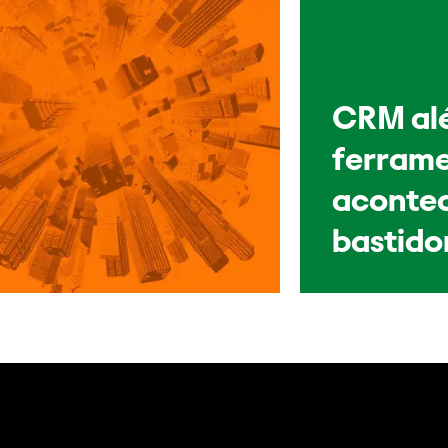
CRM al
ferrame
acontec
bastido