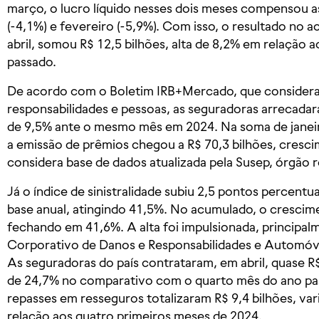
março, o lucro líquido nesses dois meses compensou a
(-4,1%) e fevereiro (-5,9%). Com isso, o resultado no a
abril, somou R$ 12,5 bilhões, alta de 8,2% em relação
passado.
De acordo com o Boletim IRB+Mercado, que considera
responsabilidades e pessoas, as seguradoras arrecadaram
de 9,5% ante o mesmo mês em 2024. Na soma de janeiro 
a emissão de prêmios chegou a R$ 70,3 bilhões, cresci
considera base de dados atualizada pela Susep, órgão 
Já o índice de sinistralidade subiu 2,5 pontos percentua
base anual, atingindo 41,5%. No acumulado, o crescimen
fechando em 41,6%. A alta foi impulsionada, principa
Corporativo de Danos e Responsabilidades e Automóv
As seguradoras do país contrataram, em abril, quase R$
de 24,7% no comparativo com o quarto mês do ano passa
repasses em resseguros totalizaram R$ 9,4 bilhões, va
relação aos quatro primeiros meses de 2024.