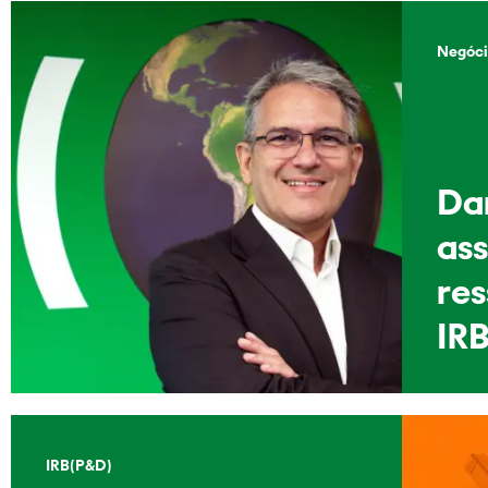
Negóci
Dan
as
re
IRB
IRB(P&D)