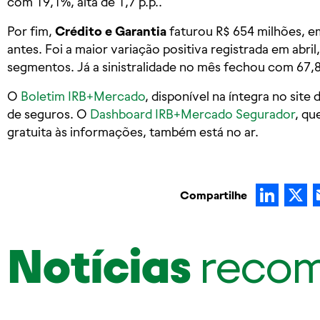
com 19,1%, alta de 1,7 p.p..
Por fim,
Crédito e Garantia
faturou R$ 654 milhões, em
antes. Foi a maior variação positiva registrada em abri
segmentos. Já a sinistralidade no mês fechou com 67,8%
O
Boletim IRB+Mercado
, disponível na íntegra no site
de seguros. O
Dashboard IRB+Mercado Segurador
, qu
gratuita às informações, também está no ar.
Lin
Compartilhe
Notícias
reco