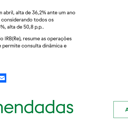
 abril, alta de 36,2% ante um ano
l, considerando todos os
, alta de 50,8 p.p..
 do IRB(Re), resume as operações
e permite consulta dinâmica e
kedIn
X
Email
mendadas
A