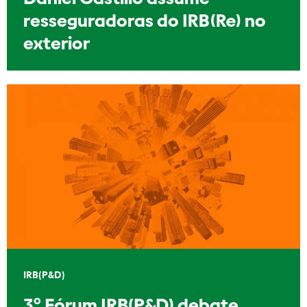
resseguradoras do IRB(Re) no
exterior
IRB(P&D)
3º Fórum IRB(P&D) debate