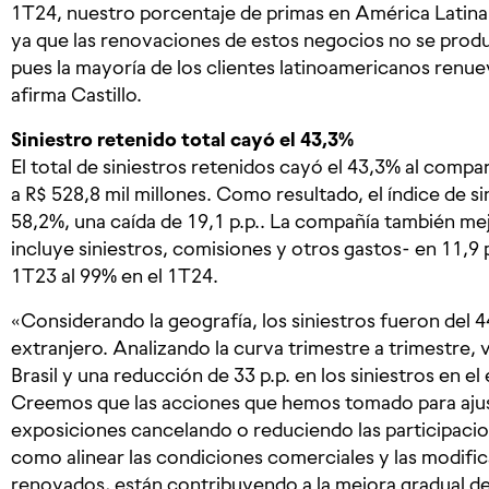
1T24, nuestro porcentaje de primas en América Latina 
ya que las renovaciones de estos negocios no se produc
pues la mayoría de los clientes latinoamericanos renuev
afirma Castillo.
Siniestro retenido total cayó el 43,3%
El total de siniestros retenidos cayó el 43,3% al compa
a R$ 528,8 mil millones. Como resultado, el índice de si
58,2%, una caída de 19,1 p.p.. La compañía también me
incluye siniestros, comisiones y otros gastos- en 11,9 
1T23 al 99% en el 1T24.
«Considerando la geografía, los siniestros fueron del 4
extranjero. Analizando la curva trimestre a trimestre,
Brasil y una reducción de 33 p.p. en los siniestros en e
Creemos que las acciones que hemos tomado para ajusta
exposiciones cancelando o reduciendo las participacion
como alinear las condiciones comerciales y las modifi
renovados, están contribuyendo a la mejora gradual de e