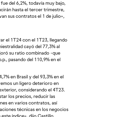
fue del 6,2%, todavía muy bajo,
irán hasta el tercer trimestre,
an sus contratos el 1 de julio»,
rar el 1T24 con el 1T23, llegando
niestralidad cayó del 77,3% al
joró su ratio combinado -que
p.p., pasando del 110,9% en el
4,7% en Brasil y del 93,3% en el
 vemos un ligero deterioro en
l exterior, considerando el 4T23.
r los precios, reducir las
es en varios contratos, así
caciones técnicas en los negocios
ste índice», dijo Castillo.