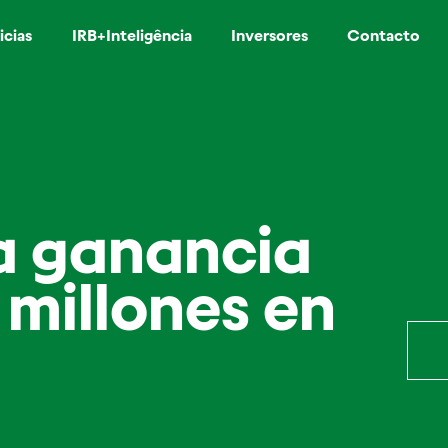
icias
IRB+Inteligência
Inversores
Contacto
ra ganancia
 millones en