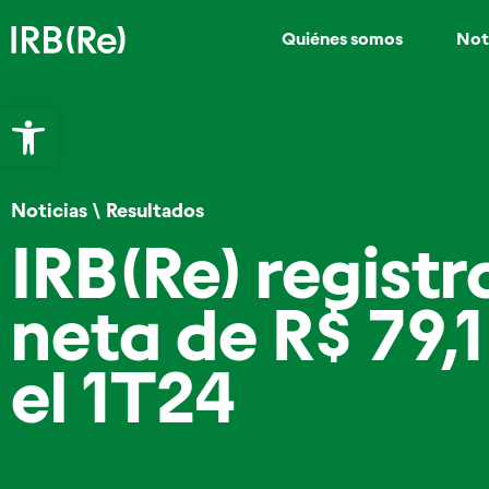
Quiénes somos
Not
Abrir barra de herramientas
Noticias
\
Resultados
IRB(Re) regist
neta de R$ 79,1
el 1T24