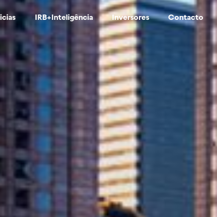
icias
IRB+Inteligência
Inversores
Contacto