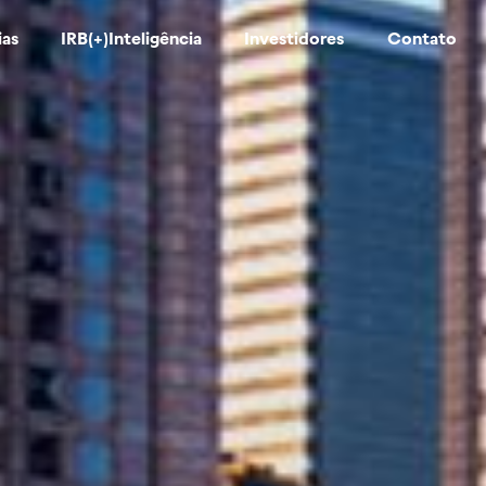
ias
IRB(+)Inteligência
Investidores
Contato