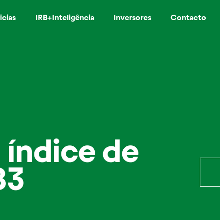
icias
IRB+Inteligência
Inversores
Contacto
 índice de
B3