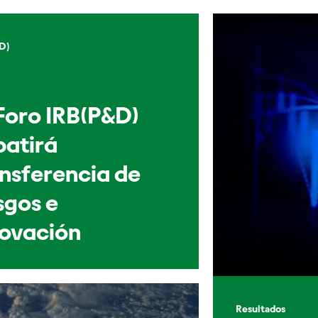
D)
Foro IRB(P&D)
batirá
nsferencia de
sgos e
novación
Resultados