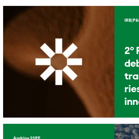
IRB(P&
2º 
de
tra
rie
in
Andrina SSPE