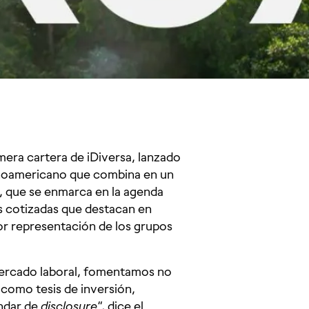
mera cartera de iDiversa, lanzado
atinoamericano que combina en un
va, que se enmarca en la agenda
s cotizadas que destacan en
r representación de los grupos
l mercado laboral, fomentamos no
 como tesis de inversión,
ándar de
disclosure
“, dice el