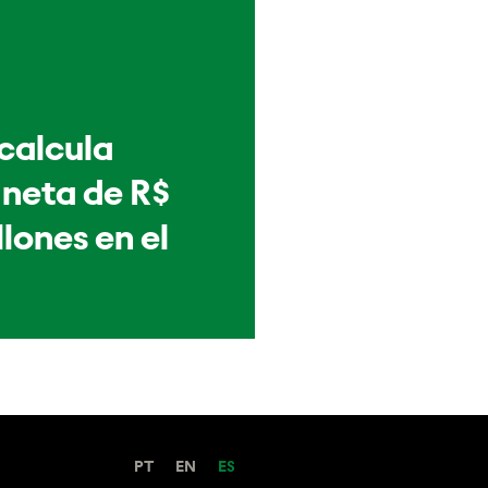
 calcula
 neta de R$
llones en el
PT
EN
ES