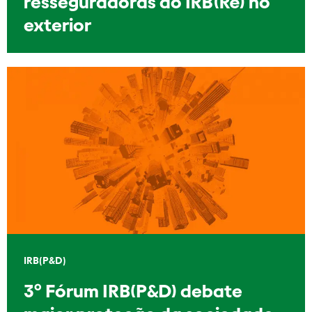
resseguradoras do IRB(Re) no
exterior
IRB(P&D)
3º Fórum IRB(P&D) debate