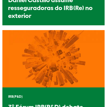
resseguradoras do IRB(Re) no
exterior
IRB(P&D)
3º Fórum IRB(P&D) debate