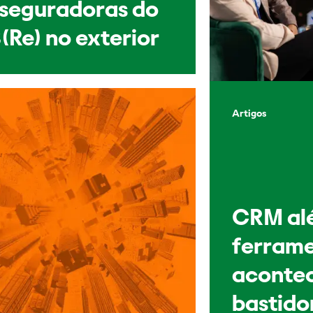
sseguradoras do
(Re) no exterior
Artigos
CRM al
ferrame
acontec
bastido