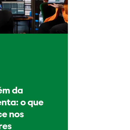
ém da
nta: o que
e nos
res