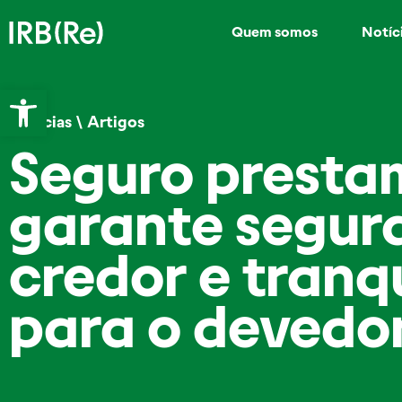
Quem somos
Notíc
Abrir a barra de ferramentas
Notícias
\
Artigos
Seguro presta
garante segur
credor e tranq
para o devedo