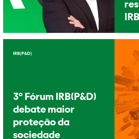
re
IRB
IRB(P&D)
3º Fórum IRB(P&D)
debate maior
proteção da
sociedade