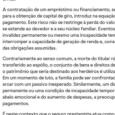
A contratação de um empréstimo ou financiamento, se
para a obtenção de capital de giro, introduz na equação
pagamento. Este risco não se restringe à perda do valor 
se estende ao devedor e a seu núcleo familiar. Event
invalidez permanente ou mesmo uma incapacidade tem
interromper a capacidade de geração de renda e, co
das obrigações assumidas.
Contrariamente ao senso comum, a morte do titular nã
transferido ao espólio, o conjunto de bens e direitos d
o patrimônio que seria destinado aos herdeiros é utiliz
Em um momento de luto, a família pode ser confrontad
arcar com um passivo inesperado. Similarmente, um dia
permanente ou uma condição de incapacidade temporá
abalo emocional e do aumento de despesas, a preocu
pagamentos.
É neste contexto que o seguro prestamista atua como 