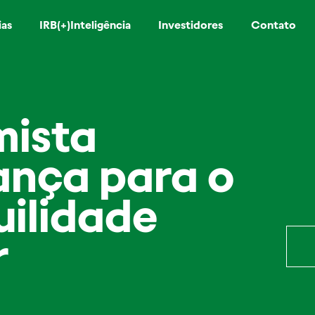
ias
IRB(+)Inteligência
Investidores
Contato
mista
ança para o
uilidade
r