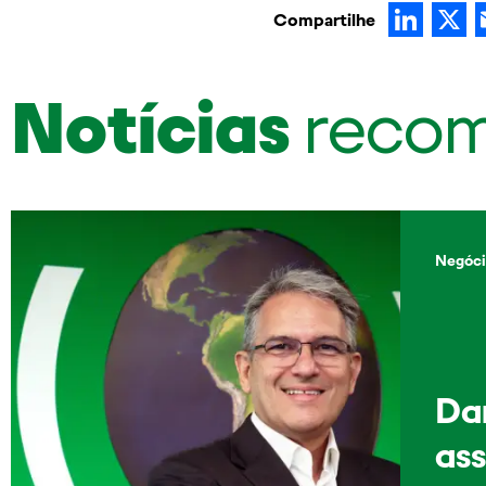
Lin
Compartilhe
Notícias
reco
Negóci
Dan
as