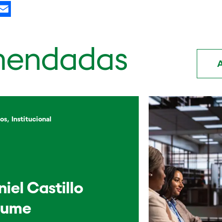
kedIn
X
Email
mendadas
A
,
os
Institucional
iel Castillo
sume