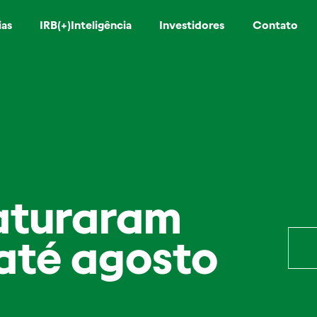
ias
IRB(+)Inteligência
Investidores
Contato
aturaram
 até agosto