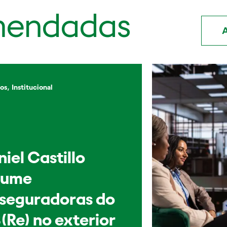
mendadas
A
,
os
Institucional
iel Castillo
sume
sseguradoras do
(Re) no exterior