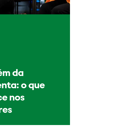
ém da
nta: o que
e nos
res