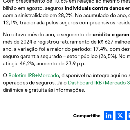
Com crescimento de 10,8% em relação ao mesmo mês 
bilhão em agosto, seguros
individuais contra danos
en
com a sinistralidade em 28,2%. No acumulado do ano,
12,1%, tracionada pelos seguros compreensivos residen
No oitavo mês do ano, o segmento de
crédito e garan
mês de 2024 e registrou faturamento de R$ 627 milhõ
ano, a variação foi a maior do período: 17,4%, com d
seguro garantia segurado – setor público (26,5%). No m
atingiu 46,2%, aumento de 23,9 p.p..
O
Boletim IRB+Mercado
, disponível na íntegra aqui no 
operações de seguros. Já o
Dashboard IRB+Mercado S
dinâmica e gratuita às informações.
Lin
Compartilhe