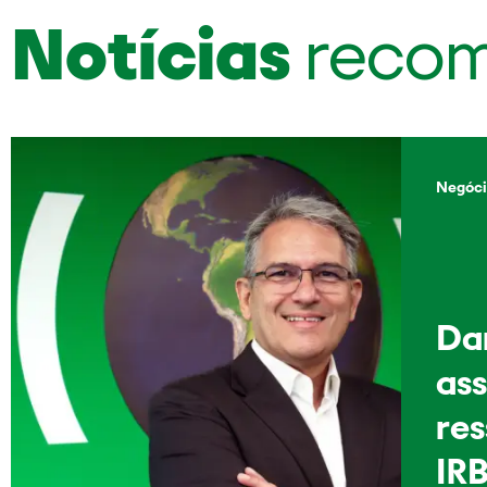
Notícias
reco
Negóci
Dan
as
re
IRB