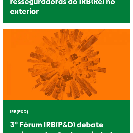
resseguradoras do IRB(Re) no
exterior
IRB(P&D)
3º Fórum IRB(P&D) debate