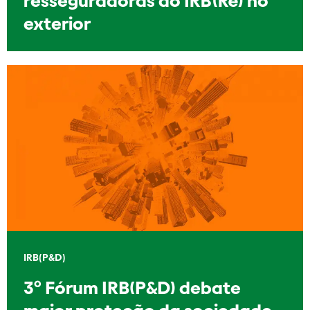
resseguradoras do IRB(Re) no
exterior
IRB(P&D)
3º Fórum IRB(P&D) debate