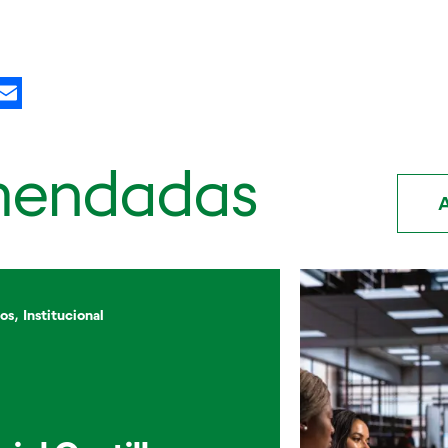
kedIn
X
Email
mendadas
A
,
os
Institucional