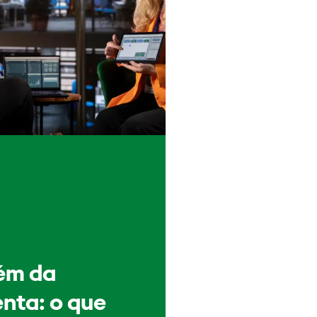
ém da
nta: o que