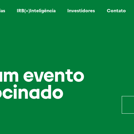
ias
IRB(+)Inteligência
Investidores
Contato
 um evento
rocinado