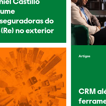
iel Castillo
sume
sseguradoras do
(Re) no exterior
Artigos
CRM al
ferrame