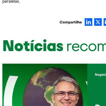
paralelas.
Lin
Compartilhe
Notícias
reco
Negóci