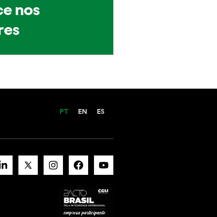
e nos
res
PT
EN
ES