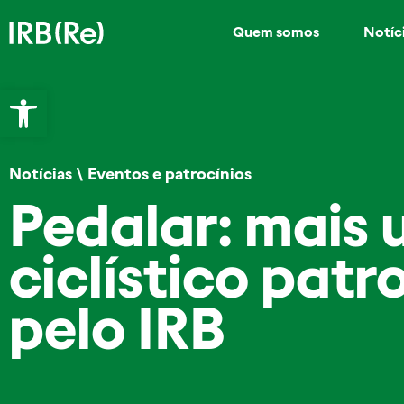
Quem somos
Notíc
Abrir a barra de ferramentas
Notícias
\
Eventos e patrocínios
Pedalar: mais
ciclístico pat
pelo IRB