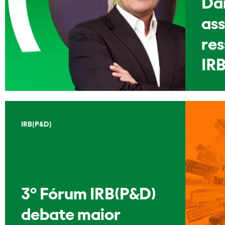
Dan
as
re
IRB
IRB(P&D)
3º Fórum IRB(P&D)
debate maior