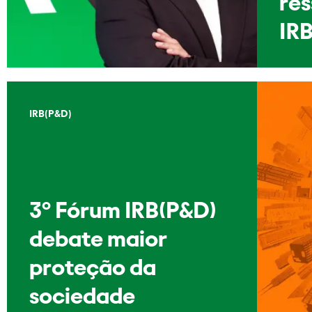
re
IRB
IRB(P&D)
3º Fórum IRB(P&D)
debate maior
proteção da
sociedade