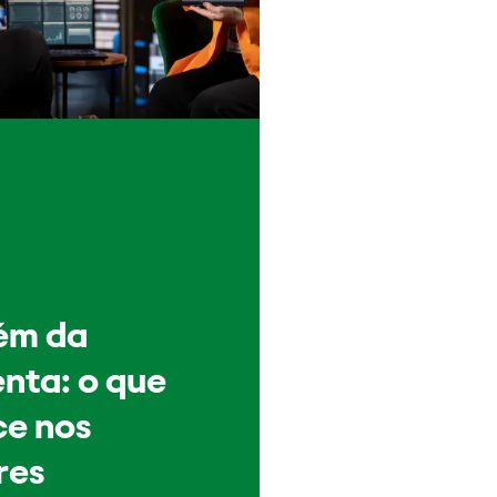
ém da
nta: o que
e nos
res