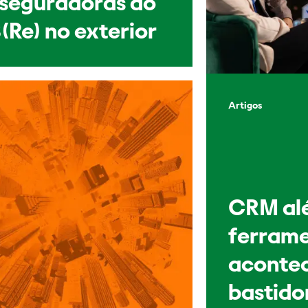
sseguradoras do
(Re) no exterior
Artigos
CRM al
ferrame
acontec
bastido