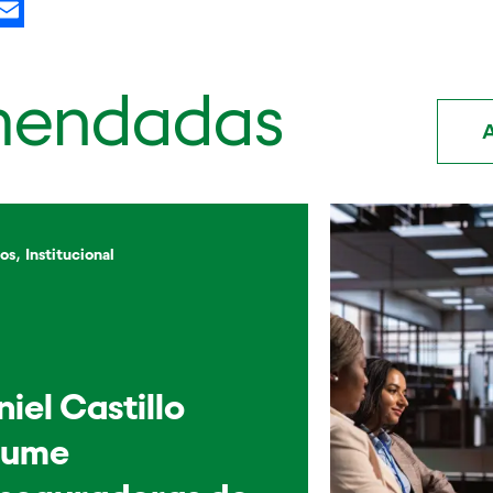
kedIn
X
Email
mendadas
A
,
os
Institucional
iel Castillo
sume