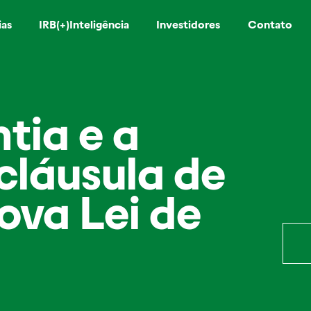
ias
IRB(+)Inteligência
Investidores
Contato
tia e a
cláusula de
ova Lei de