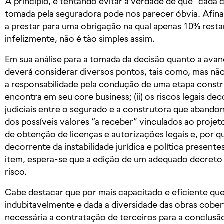
A princípio, e tentando evitar a verdade de que “cada c
tomada pela seguradora pode nos parecer óbvia. Afinal
a prestar para uma obrigação na qual apenas 10% rest
infelizmente, não é tão simples assim.
Em sua análise para a tomada da decisão quanto a avan
deverá considerar diversos pontos, tais como, mas não 
a responsabilidade pela condução de uma etapa constru
encontra em seu core business; (ii) os riscos legais de
judiciais entre o segurado e a construtora que abandono
dos possíveis valores “a receber” vinculados ao projet
de obtenção de licenças e autorizações legais e, por que
decorrente da instabilidade jurídica e política presente
item, espera-se que a edição de um adequado decreto
risco.
Cabe destacar que por mais capacitado e eficiente que
indubitavelmente e dada a diversidade das obras cobert
necessária a contratação de terceiros para a conclusão