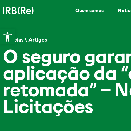
Quem somos
Notíc
Abrir a barra de ferramentas
Notícias
\
Artigos
O seguro garan
aplicação da “
retomada” – N
Licitações