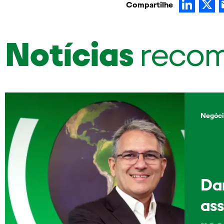
Lin
Compartilhe
Notícias
reco
Negóci
Dan
as