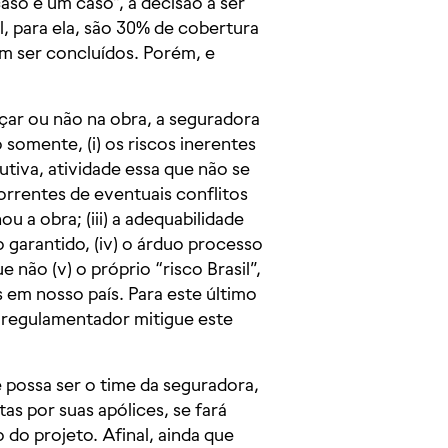
aso é um caso”, a decisão a ser
, para ela, são 30% de cobertura
am ser concluídos. Porém, e
çar ou não na obra, a seguradora
somente, (i) os riscos inerentes
tiva, atividade essa que não se
correntes de eventuais conflitos
u a obra; (iii) a adequabilidade
o garantido, (iv) o árduo processo
 não (v) o próprio “risco Brasil”,
s em nosso país. Para este último
 regulamentador mitigue este
 possa ser o time da seguradora,
as por suas apólices, se fará
 do projeto. Afinal, ainda que