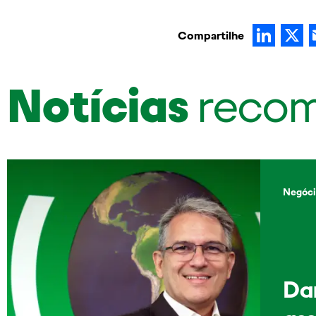
Lin
Compartilhe
Notícias
reco
Negóci
Dan