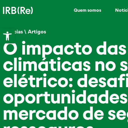
Quem somos
Notíc
Abrir a barra de ferramentas
Notícias
\
Artigos
O impacto da
climáticas no 
elétrico: desaf
oportunidades
mercado de se