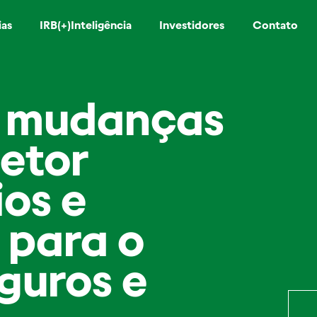
ias
IRB(+)Inteligência
Investidores
Contato
s mudanças
setor
ios e
 para o
guros e