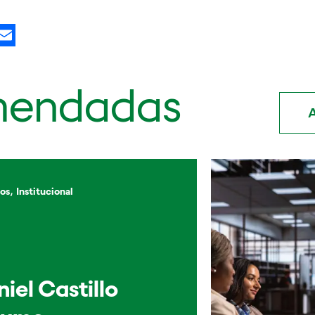
kedIn
X
Email
mendadas
A
,
os
Institucional
iel Castillo