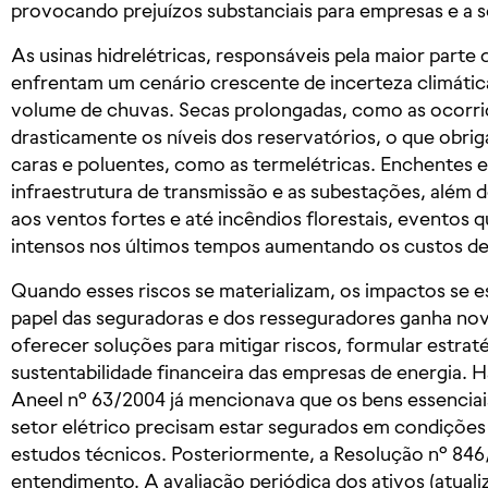
provocando prejuízos substanciais para empresas e a 
As usinas hidrelétricas, responsáveis pela maior parte d
enfrentam um cenário crescente de incerteza climáti
volume de chuvas. Secas prolongadas, como as ocorr
drasticamente os níveis dos reservatórios, o que obriga
caras e poluentes, como as termelétricas. Enchentes 
infraestrutura de transmissão e as subestações, além 
aos ventos fortes e até incêndios florestais, eventos 
intensos nos últimos tempos aumentando os custos d
Quando esses riscos se materializam, os impactos se 
papel das seguradoras e dos resseguradores ganha nov
oferecer soluções para mitigar riscos, formular estraté
sustentabilidade financeira das empresas de energia. 
Aneel nº 63/2004 já mencionava que os bens essenciais
setor elétrico precisam estar segurados em condições 
estudos técnicos. Posteriormente, a Resolução nº 846/
entendimento. A avaliação periódica dos ativos (atuali