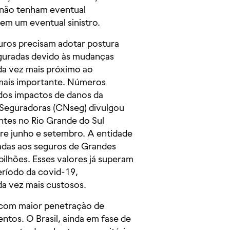
o não tenham eventual
em um eventual sinistro.
guros precisam adotar postura
seguradas devido às mudanças
ada vez mais próximo ao
 mais importante. Números
dos impactos de danos da
 Seguradoras (CNseg) divulgou
ntes no Rio Grande do Sul
re junho e setembro. A entidade
nadas aos seguros de Grandes
bilhões. Esses valores já superam
eríodo da covid-19,
a vez mais custosos.
s com maior penetração de
tos. O Brasil, ainda em fase de