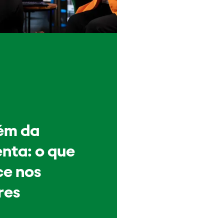
ém da
nta: o que
e nos
res