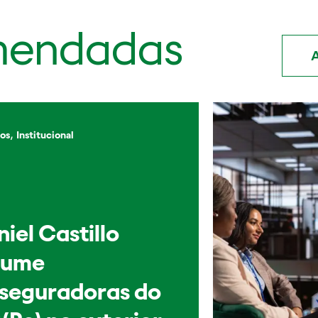
mendadas
A
,
os
Institucional
iel Castillo
sume
sseguradoras do