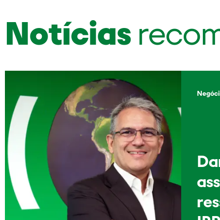
Notícias
reco
Negóci
Dan
as
re