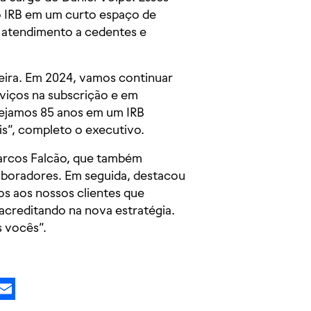
o IRB em um curto espaço de
o atendimento a cedentes e
teira. Em 2024, vamos continuar
rviços na subscrição e em
tejamos 85 anos em um IRB
is”, completo o executivo.
Marcos Falcão, que também
boradores. Em seguida, destacou
s aos nossos clientes que
acreditando na nova estratégia.
s vocês”.
kedIn
X
Email