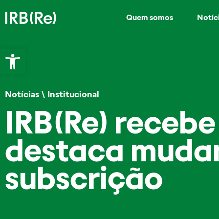
Quem somos
Notíc
Abrir a barra de ferramentas
Notícias
\
Institucional
IRB(Re) recebe 
destaca muda
subscrição