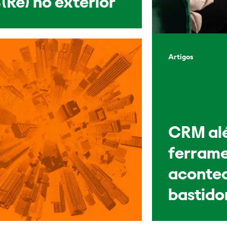
(Re) no exterior
Artigos
CRM al
ferrame
acontec
bastido