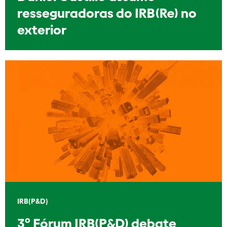
resseguradoras do IRB(Re) no
exterior
IRB(P&D)
3º Fórum IRB(P&D) debate