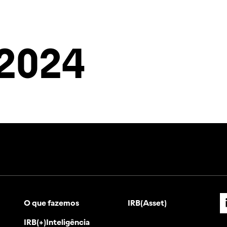
ias
IRB(+)Inteligência
Investidores
Contato
2024
O que fazemos
IRB(Asset)
IRB(+)Inteligência