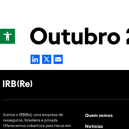
Quem somos
Notíc
Outubro 
Abrir a barra de ferramentas
LinkedIn
X
Email
Somos o IRB(Re), uma empresa de
Quem somos
resseguros, brasileira e
privada.
Oferecemos cobertura para riscos em
Notícias