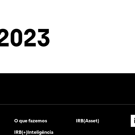
ias
IRB(+)Inteligência
Investidores
Contato
2023
O que fazemos
IRB(Asset)
IRB(+)Inteligência