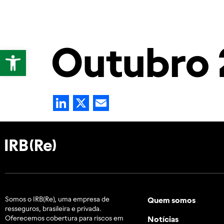
Quem somos
Notíc
Outubro 
Abrir a barra de ferramentas
LinkedIn
X
Email
Somos o IRB(Re), uma empresa de
Quem somos
resseguros, brasileira e
privada.
Oferecemos cobertura para riscos em
Notícias