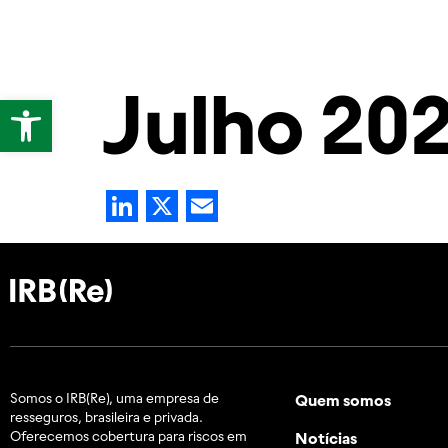
Quem somos
Notíc
Julho 20
Abrir a barra de ferramentas
LinkedIn
X
Email
Somos o IRB(Re), uma empresa de
Quem somos
resseguros, brasileira e
privada.
Oferecemos cobertura para riscos em
Notícias