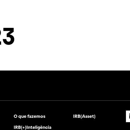
ias
IRB(+)Inteligência
Investidores
Contato
23
O que fazemos
IRB(Asset)
IRB(+)Inteligência