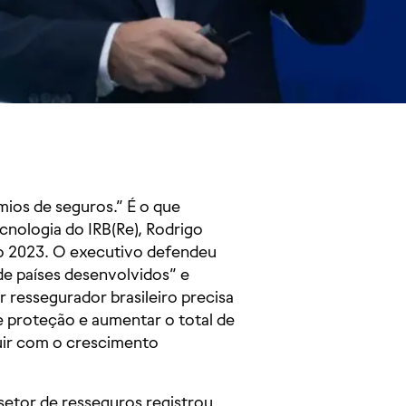
mios de seguros.” É o que
cnologia do IRB(Re), Rodrigo
io 2023. O executivo defendeu
e países desenvolvidos” e
 ressegurador brasileiro precisa
e proteção e aumentar o total de
buir com o crescimento
setor de resseguros registrou