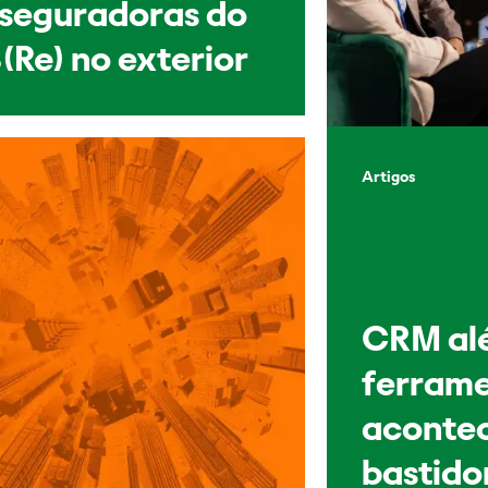
sseguradoras do
(Re) no exterior
Artigos
CRM al
ferrame
acontec
bastido