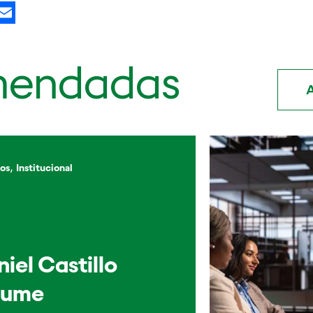
kedIn
X
Email
mendadas
A
,
os
Institucional
iel Castillo
sume