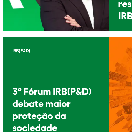
re
IRB
IRB(P&D)
3º Fórum IRB(P&D)
debate maior
proteção da
sociedade