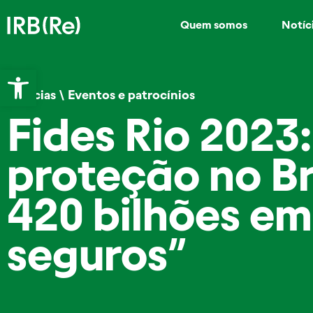
Quem somos
Notíc
Abrir a barra de ferramentas
Notícias
\
Eventos e patrocínios
Fides Rio 2023
proteção no Br
420 bilhões em
seguros”