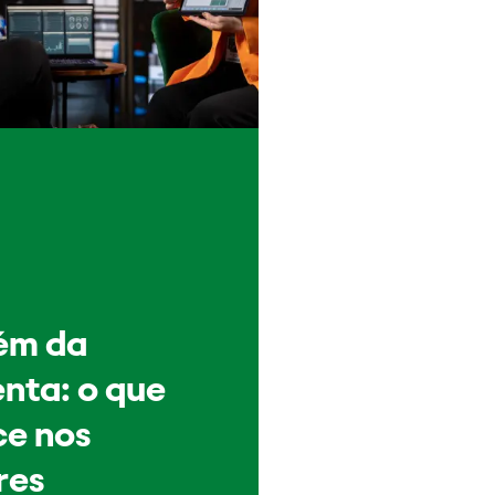
ém da
nta: o que
e nos
res