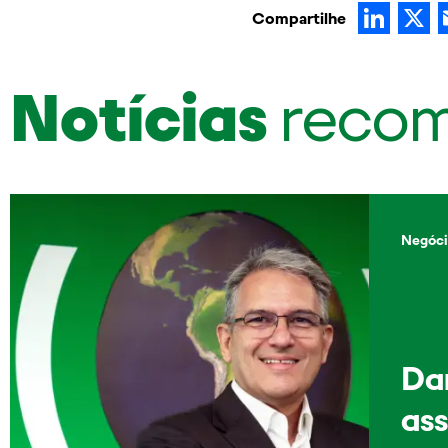
Lin
Compartilhe
Notícias
reco
Negóci
Dan
as