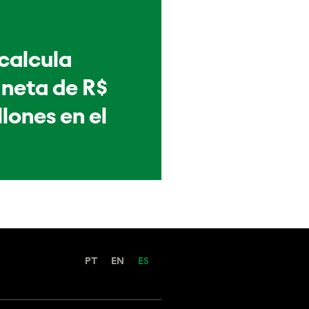
 calcula
 neta de R$
llones en el
PT
EN
ES