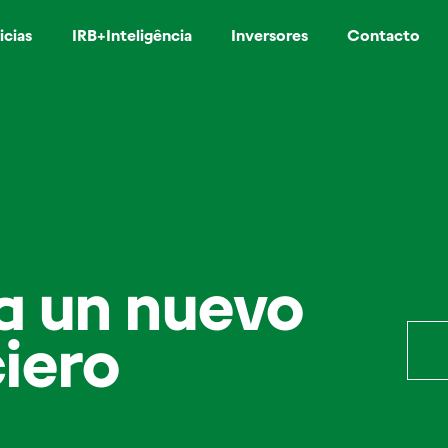
icias
IRB+Inteligência
Inversores
Contacto
a un nuevo
ciero