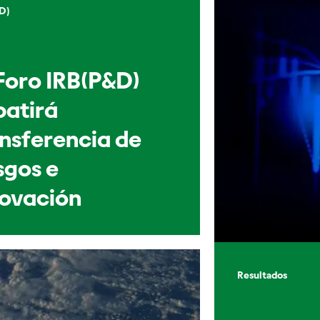
D)
Foro IRB(P&D)
batirá
nsferencia de
sgos e
novación
Resultados