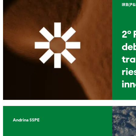
IRB(P&
2º 
de
tra
rie
in
Andrina SSPE