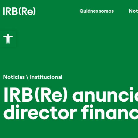
Quiénes somos
Not
Abrir barra de herramientas
Noticias
\
Institucional
IRB(Re) anunci
director finan