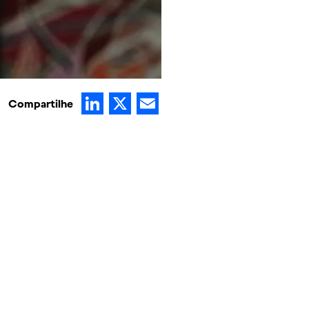
LinkedIn
X
Email
Compartilhe