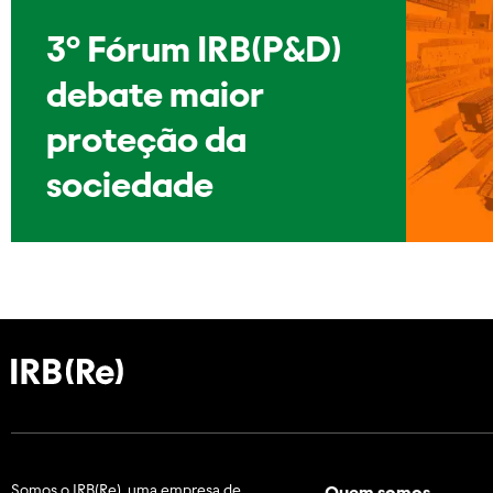
3º Fórum IRB(P&D)
debate maior
proteção da
sociedade
Somos o IRB(Re), uma empresa de
Quem somos