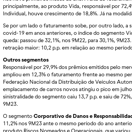
principalmente, ao produto Vida, responsável por 72,
Individual, houve crescimento de 18,8%. Já na modali
Se por um lado o faturamento sobe, por outro lado, a si
covid-19 em anos anteriores, o índice do segmento Vid
queda: passou de 32,1%, nos 9M22, para 30,1%, 9M23. J
retração maior: 10,2 p.p. em relação ao mesmo perío
Outros segmentos
Responsável por 29,9% dos prêmios emitidos pelo me
ampliou em 12,3% o faturamento frente ao mesmo per
Federação Nacional da Distribuição de Veículos Autom
emplacamento de carros novos atingiu o pico em julho
sinistralidade do segmento caiu 13,7 p.p. e saiu de 72
9M23.
O segmento
Corporativo de Danos e Responsabilida
11,2% nos 9M23 ante o mesmo período do ano anterio
produto Riscos Nomeados e Operacionais, que variou 17