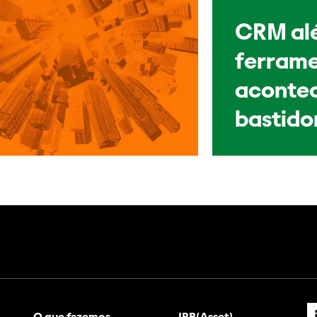
CRM al
ferrame
acontec
bastido
O que fazemos
IRB(Asset)