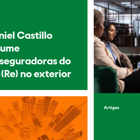
iel Castillo
sume
sseguradoras do
(Re) no exterior
Artigos