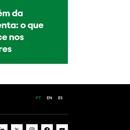
ém da
nta: o que
e nos
res
PT
EN
ES