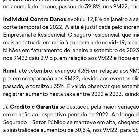
no acumulado do ano, passou de 39,8%, nos 9M22, par
Individual Contra Danos
evoluiu 12,8% de janeiro a 
corte temporal de 2022. A alta é justificada pelo in
Empresarial e Residencial. O seguro residencial, que in
mais acentuada em meio à pandemia de covid-19, alca
bilhões em faturamento de janeiro a setembro de 2023
nos 9M23 caiu 3,9 p.p. em relação aos 9M22 e ficou e
Rural
, até setembro, avançou 4,6% em relação aos 9M22
p.p. em comparação aos 9M22, devido aos eventos clim
passado, e totalizou 35%. É válido observar que setem
registrar aumento nesta taxa entre 2022 e 2023, saind
Já
Crédito e Garantia
se destacou pela maior variaçã
em relação ao respectivo período de 2022. Ao longo d
Segurado – Setor Público se manteve em alta, chegan
a sinistralidade aumentou de 30,5%, nos 9M22, para 5