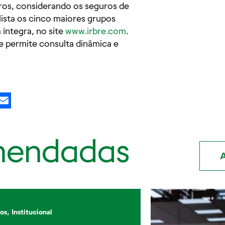
os, considerando os seguros de
ista os cinco maiores grupos
 íntegra, no site
www.irbre.com
.
ue permite consulta dinâmica e
kedIn
X
Email
mendadas
A
,
os
Institucional