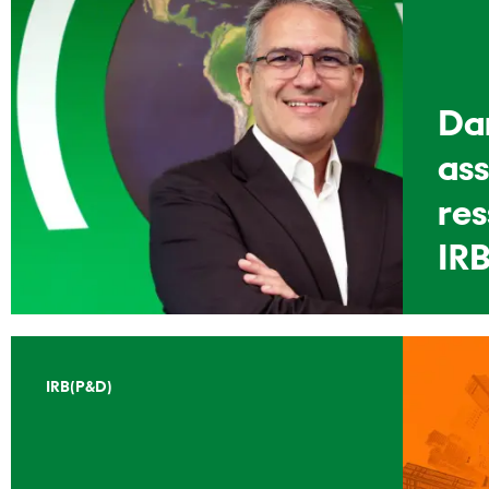
Dan
as
re
IRB
IRB(P&D)