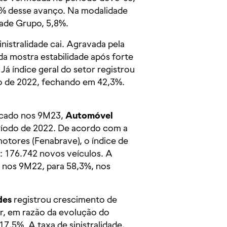
4% desse avanço. Na modalidade
dade Grupo, 5,8%.
nistralidade cai. Agravada pela
a mostra estabilidade após forte
á índice geral do setor registrou
do de 2022, fechando em 42,3%.
rcado nos 9M23,
Automóvel
íodo de 2022. De acordo com a
otores (Fenabrave), o índice de
: 176.742 novos veículos. A
%, nos 9M22, para 58,3%, nos
des
registrou crescimento de
r, em razão da evolução do
,5%. A taxa de sinistralidade,