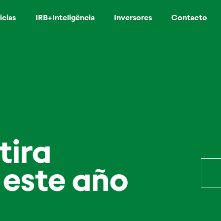
icias
IRB+Inteligência
Inversores
Contacto
tira
 este año