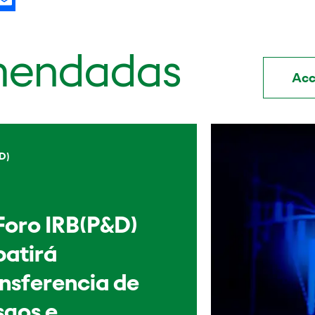
mendadas
Acc
D)
Foro IRB(P&D)
batirá
nsferencia de
sgos e