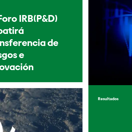
Foro IRB(P&D)
batirá
nsferencia de
sgos e
novación
Resultados