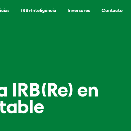
icias
IRB+Inteligência
Inversores
Contacto
 IRB(Re) en
table