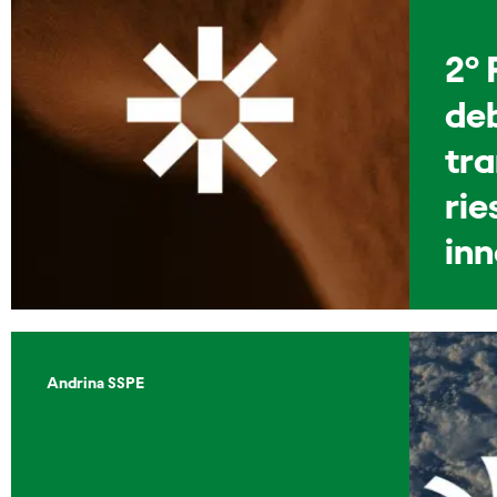
2º 
de
tra
rie
in
Andrina SSPE