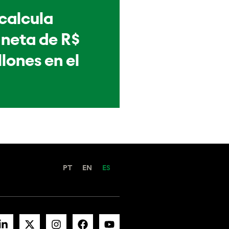
 calcula
 neta de R$
llones en el
PT
EN
ES