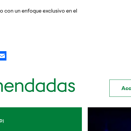
go con un enfoque exclusivo en el
kedIn
X
Email
mendadas
Acc
D)