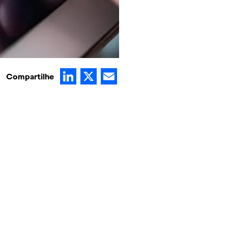
LinkedIn
X
Email
Compartilhe